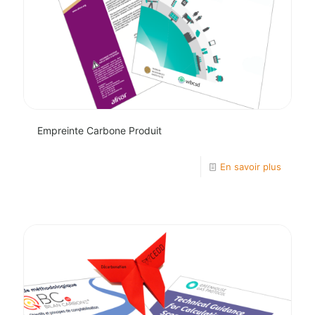
ir la solution
Empreinte Carbone Produit
Empreinte Carbone Produit
En savoir plus
Voir la solution